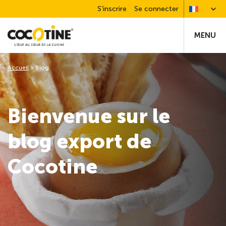
S’inscrire
Se connecter
MENU
Accueil
>
Blog
Bienvenue sur le
blog export de
Cocotine