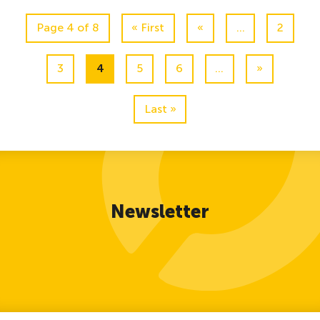
Page 4 of 8
« First
«
...
2
3
4
5
6
...
»
Last »
Newsletter