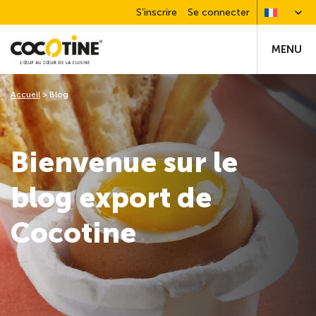
S’inscrire
Se connecter
MENU
Accueil
>
Blog
Bienvenue sur le
blog export de
Cocotine