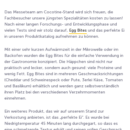
Das Messeteam am Cocotine-Stand wird sich freuen, die
Fachbesucher unsere jüngsten Spezialitäten kosten zu lassen!
Nach einer langen Forschungs- und Entwicklungsphase und
vielen Tests sind wir stolz darauf,
Egg Bites
und das perfekte Ei
in unseren Produktkatalog aufnehmen zu können.
Mit einer sehr kurzen Aufwärmzeit in der Mikrowelle oder im
Backofen wurden die Egg Bites für die einfache Verwendung in
der Gastronomie konzipiert. Die Häppchen sind nicht nur
praktisch und lecker, sondern auch gesund: viele Proteine und
wenig Fett. Egg Bites sind in mehreren Geschmacksrichtungen
(Cheddar und Schweinespeck oder Pute, 3erlei Käse, Tomaten
und Basilikum) erhältlich und werden ganz selbstverständlich
ihren Platz bei den verschiedenen Verzehrmomenten
einnehmen.
Ein weiteres Produkt, das wir auf unserem Stand zur
Verkostung anbieten, ist das „perfekte Ei“. Es wurde bei
Niedrigtemperatur 45 Minuten lang durchgegart, so dass es
eine schmelzende Textur erhält und seinen vollen Geschmack