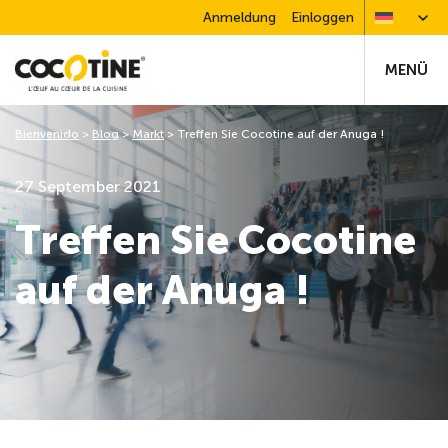
Anmeldung
Einloggen
MENÜ
Bienvenido
>
Blog
>
Markt
>
Treffen Sie Cocotine auf der Anuga !
27 September 2021
Treffen Sie Cocotine
auf der Anuga !