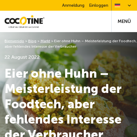
Anmeldung
Einloggen
MENÜ
Bienvenido
>
Blog
>
Markt
>
Eier ohne Huhn – Meisterleistung der Foodtech,
aber fehlendes Interesse der Verbraucher
22 August 2022
Eier ohne Huhn –
Meisterleistung der
Foodtech, aber
fehlendes Interesse
der Verbraucher