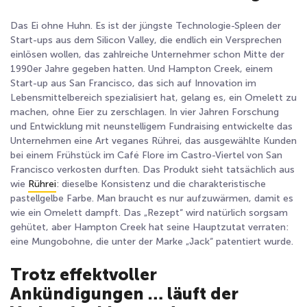
Das Ei ohne Huhn. Es ist der jüngste Technologie-Spleen der
Start-ups aus dem Silicon Valley, die endlich ein Versprechen
einlösen wollen, das zahlreiche Unternehmer schon Mitte der
1990er Jahre gegeben hatten. Und Hampton Creek, einem
Start-up aus San Francisco, das sich auf Innovation im
Lebensmittelbereich spezialisiert hat, gelang es, ein Omelett zu
machen, ohne Eier zu zerschlagen. In vier Jahren Forschung
und Entwicklung mit neunstelligem Fundraising entwickelte das
Unternehmen eine Art veganes Rührei, das ausgewählte Kunden
bei einem Frühstück im Café Flore im Castro-Viertel von San
Francisco verkosten durften. Das Produkt sieht tatsächlich aus
wie
Rührei
: dieselbe Konsistenz und die charakteristische
pastellgelbe Farbe. Man braucht es nur aufzuwärmen, damit es
wie ein Omelett dampft. Das „Rezept“ wird natürlich sorgsam
gehütet, aber Hampton Creek hat seine Hauptzutat verraten:
eine Mungobohne, die unter der Marke „Jack“ patentiert wurde.
Trotz effektvoller
Ankündigungen … läuft der