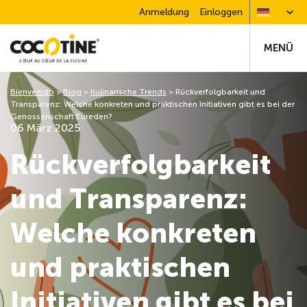
Anmeldung
Einloggen
MENÜ
Bienvenido
>
Blog
>
Kulinarische Trends
>
Rückverfolgbarkeit und
Transparenz: Welche konkreten und praktischen Initiativen gibt es bei der
Genossenschaft Eureden?
06 März 2025
Rückverfolgbarkeit
und Transparenz:
Welche konkreten
und praktischen
Initiativen gibt es bei