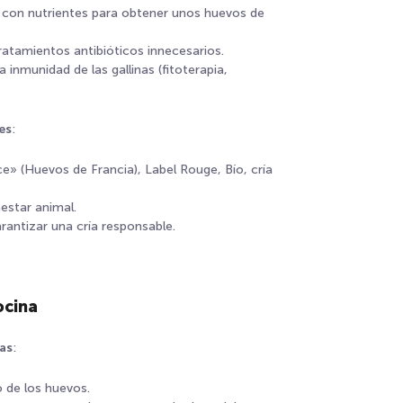
 con nutrientes para obtener unos huevos de
ratamientos antibióticos innecesarios.
 inmunidad de las gallinas (fitoterapia,
es
:
e» (Huevos de Francia), Label Rouge, Bío, cría
estar animal.
arantizar una cría responsable.
ocina
ias
:
 de los huevos.