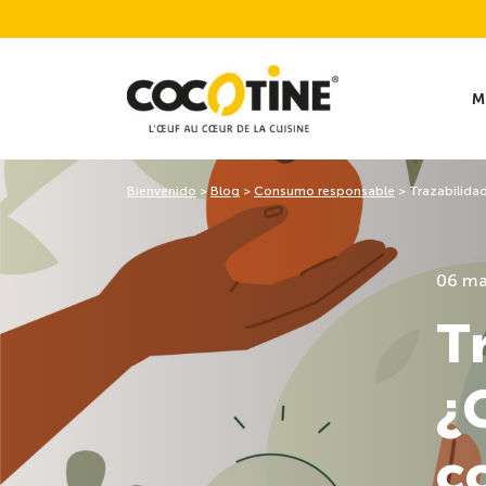
M
Bienvenido
>
Blog
>
Consumo responsable
>
Trazabilidad
06 ma
T
¿
c