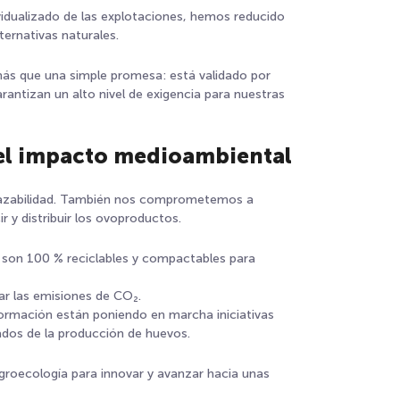
dividualizado de las explotaciones, hemos reducido
ternativas naturales.
ás que una simple promesa: está validado por
rantizan un alto nivel de exigencia para nuestras
 el impacto medioambiental
trazabilidad. También nos comprometemos a
r y distribuir los ovoproductos.
s son 100 % reciclables y compactables para
ar las emisiones de CO₂.
formación están poniendo en marcha iniciativas
vados de la producción de huevos.
groecología para innovar y avanzar hacia unas