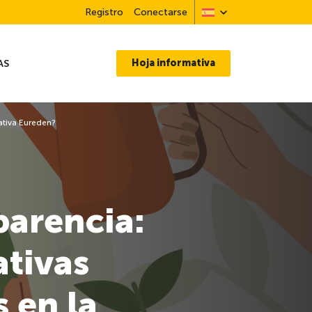
Registro
Conectarse
Hoja informativa
AS
rativa Eureden?
parencia:
ativas
 en la