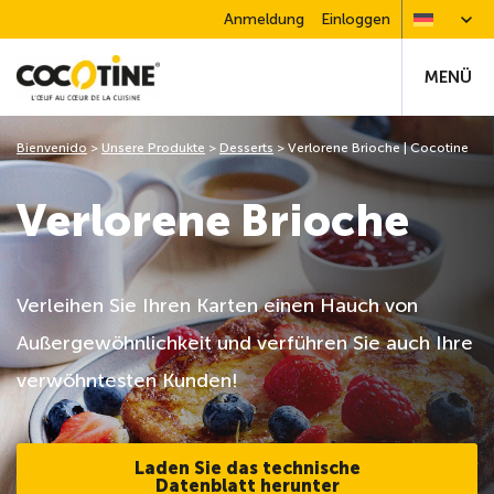
Anmeldung
Einloggen
MENÜ
Bienvenido
>
Unsere Produkte
>
Desserts
>
Verlorene Brioche | Cocotine
Verlorene Brioche
Verleihen Sie Ihren Karten einen Hauch von
Außergewöhnlichkeit und verführen Sie auch Ihre
verwöhntesten Kunden!
Laden Sie das technische
Datenblatt herunter