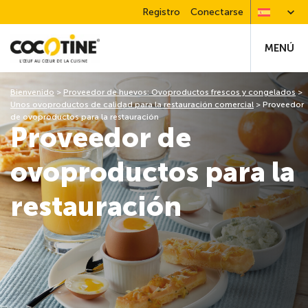
Registro
Conectarse
MENÚ
Bienvenido
>
Proveedor de huevos: Ovoproductos frescos y congelados
>
Unos ovoproductos de calidad para la restauración comercial
>
Proveedor
de ovoproductos para la restauración
Proveedor de
ovoproductos para la
restauración