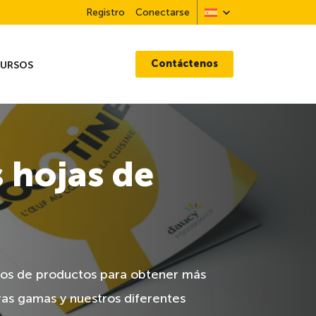
Registro
Conectarse
Contáctenos
CURSOS
 hojas de
tos de productos para obtener más
ras gamas y nuestros diferentes