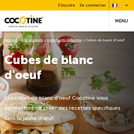
S’inscrire
Se connecter
MENU
Accueil
>
Nos produits
>
Ingrédients industrie
>
Cubes de blanc d’oeuf
Cubes de blanc
d'oeuf
Les cubes de blanc d'oeuf Cocotine vous
permettent de créer des recettes spécifiques
sans le jaune d’œuf.