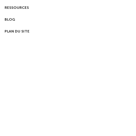
RESSOURCES
BLOG
PLAN DU SITE
POLITIQUE DE CONFIDENTIALITÉ
MENTIONS LÉGALES
NEWSLETTER
Recevez nos actualités en avant-première.
©2026 Cocotine – Tous droits réservés |
Plan du site
|
|
Paramètres
Mentions légales
|
Politique de confidentialité
des cookies