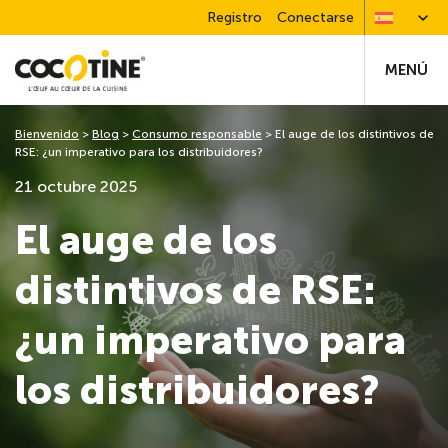
Registro
Conectarse
MENÚ
Bienvenido
>
Blog
>
Consumo responsable
>
El auge de los distintivos de
RSE: ¿un imperativo para los distribuidores?
21 octubre 2025
El auge de los
distintivos de RSE:
¿un imperativo para
los distribuidores?