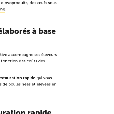
e d’ovoproduits, des œufs sous
ing
.
élaborés à base
ative accompagne ses éleveurs
n fonction des coûts des
estauration rapide
qui vous
s de poules nées et élevées en
uration rapide