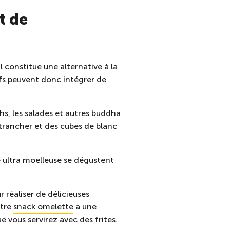
t de
l constitue une alternative à la
œufs peuvent donc intégrer de
hs, les salades et autres buddha
 trancher et des cubes de blanc
e ultra moelleuse se dégustent
r réaliser de délicieuses
otre
snack omelette
a une
vous servirez avec des frites.