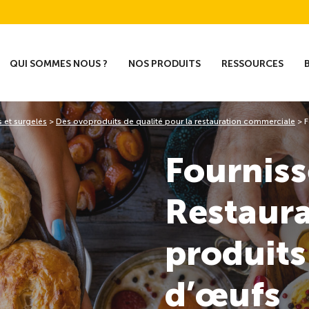
QUI SOMMES NOUS ?
NOS PRODUITS
RESSOURCES
s et surgelés
>
Des ovoproduits de qualité pour la restauration commerciale
>
F
Fourniss
Restaura
produits
d’œufs