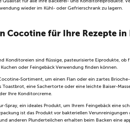
Qualität für alle Ihre Bäckerei- und Konditoreiprodukte. Ve
wendung wieder im Kühl- oder Gefrierschrank zu lagern.
n Cocotine für Ihre Rezepte in
d Konditoreien sind flüssige, pasteurisierte Eiprodukte, ob f
, Kuchen oder Feingebäck Verwendung finden können.
Cocotine-Sortiment, um einen Flan oder ein zartes Brioche
s Toastbrot, eine Sachertorte oder eine leichte Baiser-Mas
oder Ihre Konditorcreme.
sur-Spray, ein ideales Produkt, um Ihrem Feingebäck eine s
erpackung ist das Produkt vor bakteriellen Verunreinigungen
nd anderen Plunderteilchen erhalten beim Backen eine app