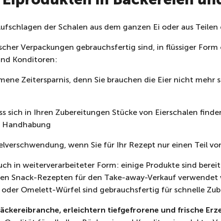
ufschlagen d
er Schalen aus dem ganzen Ei oder aus Teilen 
scher Verpackungen gebrauchsfertig sind, in flüssiger Form 
 und Konditoren:
mene Zeitersparnis, denn Sie brauchen die Eier nicht mehr 
ass sich in Ihren Zubereitungen Stücke von Eierschalen find
ie Handhabung
telverschwendung, wenn Sie für Ihr Rezept nur einen Teil v
uch in weiterverarbeiteter Form: einige Produkte sind berei
ren Snack-Rezepten für den Take-away-Verkauf verwendet 
i oder Omelett-Würfel sind gebrauchsfertig für schnelle Zu
Bäckereibranche, erleichtern tiefgefrorene und frische Erz