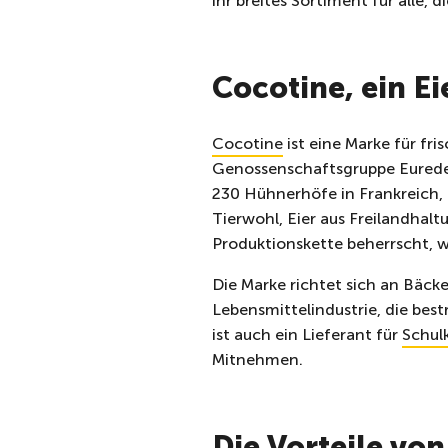
ihr breites Sortiment für alle, 
Cocotine, ein Ei
Cocotine
ist eine Marke für fr
Genossenschaftsgruppe Eurede
230 Hühnerhöfe in Frankreich,
Tierwohl, Eier aus Freilandhalt
Produktionskette beherrscht, w
Die Marke richtet sich an Bäck
Lebensmittelindustrie, die best
ist auch ein Lieferant für
Schul
Mitnehmen.
Die Vorteile vo