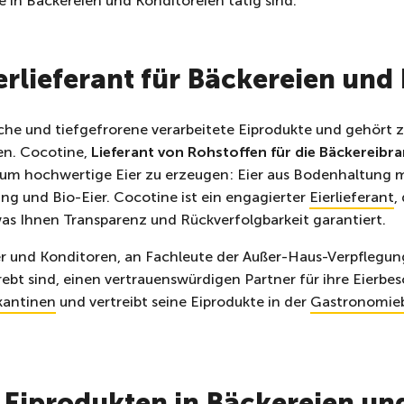
die in Bäckereien und Konditoreien tätig sind.
erlieferant für Bäckereien und
ische und tiefgefrorene verarbeitete Eiprodukte und gehört 
n. Cocotine,
Lieferant von Rohstoffen für die Bäckereibr
 um hochwertige Eier zu erzeugen: Eier aus Bodenhaltung
ung und Bio-Eier. Cocotine ist ein engagierter
Eierlieferant
,
as Ihnen Transparenz und Rückverfolgbarkeit garantiert.
er und Konditoren, an Fachleute der Außer-Haus-Verpflegun
rebt sind, einen vertrauenswürdigen Partner für ihre Eierbe
kantinen
und vertreibt seine Eiprodukte in der
Gastronomie
n Eiprodukten in Bäckereien un