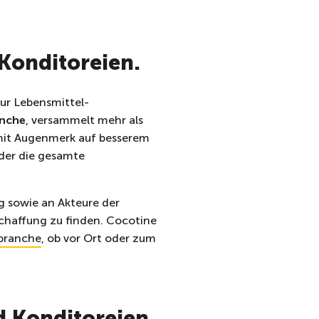
 Konditoreien.
zur Lebensmittel-
anche
, versammelt mehr als
 mit Augenmerk auf besserem
 der die gesamte
g sowie an Akteure der
schaffung zu finden. Cocotine
branche
, ob vor Ort oder zum
d Konditoreien