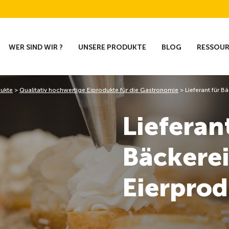
WER SIND WIR ?
UNSERE PRODUKTE
BLOG
RESSOU
dukte
>
Qualitativ hochwertige Eiprodukte für die Gastronomie
>
Lieferant für B
Lieferan
Bäckerei
Eierpro