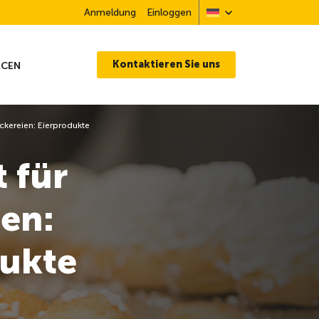
Anmeldung
Einloggen
Kontaktieren Sie uns
RCEN
äckereien: Eierprodukte
t für
en:
dukte