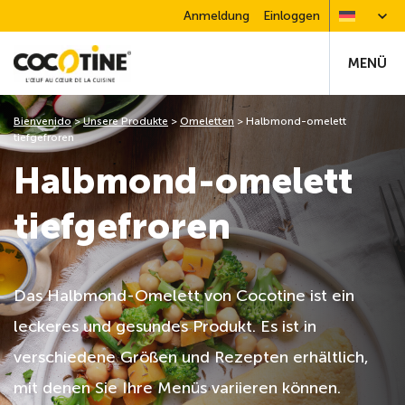
Anmeldung
Einloggen
MENÜ
Bienvenido
>
Unsere Produkte
>
Omeletten
>
Halbmond-omelett
tiefgefroren
Halbmond-omelett
tiefgefroren
Das Halbmond-Omelett von Cocotine ist ein
leckeres und gesundes Produkt. Es ist in
verschiedene Größen und Rezepten erhältlich,
mit denen Sie Ihre Menüs variieren können.