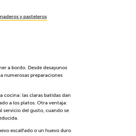
naderos y pasteleros
oner a bordo. Desde desayunos
r a numerosas preparaciones
a cocina: las claras batidas dan
do a los platos. Otra ventaja:
l servicio del gusto, cuando se
educida.
uevo escalfado o un huevo duro