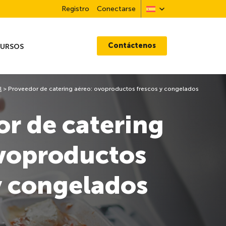
Registro
Conectarse
Contáctenos
CURSOS
l
>
Proveedor de catering aéreo: ovoproductos frescos y congelados
r de catering
ovoproductos
y congelados