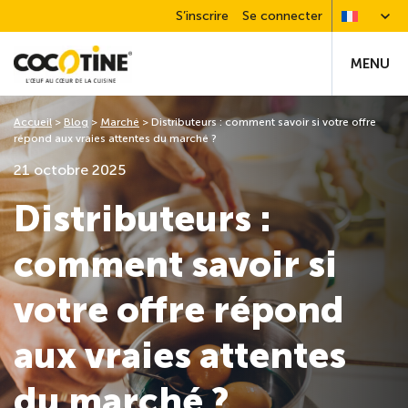
S’inscrire
Se connecter
MENU
Accueil
>
Blog
>
Marché
>
Distributeurs : comment savoir si votre offre
répond aux vraies attentes du marché ?
21 octobre 2025
Distributeurs :
comment savoir si
votre offre répond
aux vraies attentes
du marché ?