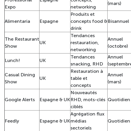
(mars)
Expo
networking
Produits et
Alimentaria
Espagne
concepts food &
Bisannuel
drink
Tendances
The Restaurant
Annuel
UK
restauration,
Show
(octobre)
networking
Tendances
Annuel
Lunch!
UK
snacking, RHD
(septembr
Restauration à
Casual Dining
Annuel
UK
table et
Show
(mars)
concepts
Nouveautés
Google Alerts
Espagne & UK
RHD, mots-clés
Quotidien
ciblés
Agrégation flux
Feedly
Espagne & UK
médias
Quotidien
sectoriels