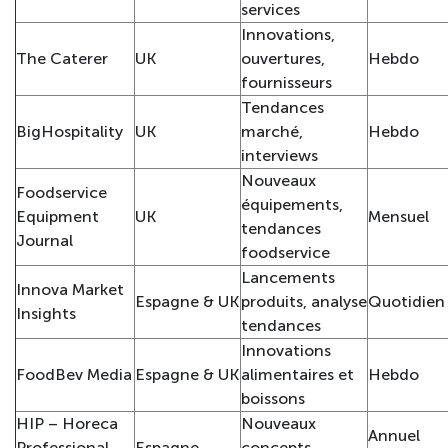
services
Innovations,
The Caterer
UK
ouvertures,
Hebdo
fournisseurs
Tendances
BigHospitality
UK
marché,
Hebdo
interviews
Nouveaux
Foodservice
équipements,
Equipment
UK
Mensuel
tendances
Journal
foodservice
Lancements
Innova Market
Espagne & UK
produits, analyse
Quotidien
Insights
tendances
Innovations
FoodBev Media
Espagne & UK
alimentaires et
Hebdo
boissons
HIP – Horeca
Nouveaux
Annuel
Professional
Espagne
concepts,