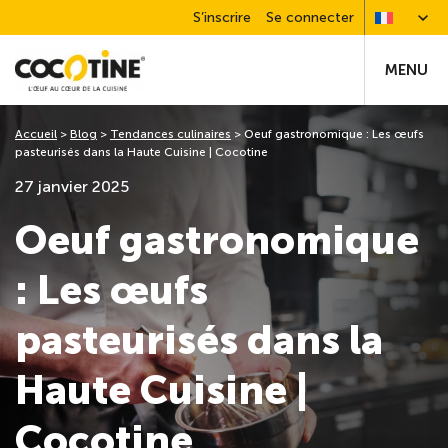
S’inscrire
Se connecter
MENU
Accueil
>
Blog
>
Tendances culinaires
>
Oeuf gastronomique : Les œufs
pasteurisés dans la Haute Cuisine | Cocotine
27 janvier 2025
Oeuf gastronomique
: Les œufs
pasteurisés dans la
Haute Cuisine |
Cocotine