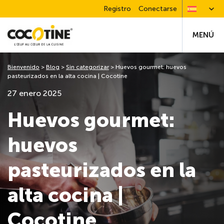
Registro
Conectarse
MENÚ
Bienvenido
>
Blog
>
Sin categorizar
>
Huevos gourmet: huevos
pasteurizados en la alta cocina | Cocotine
27 enero 2025
Huevos gourmet:
huevos
pasteurizados en la
alta cocina |
Cocotine