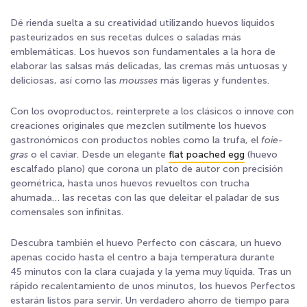
Dé rienda suelta a su creatividad utilizando huevos líquidos
pasteurizados en sus recetas dulces o saladas más
emblemáticas. Los huevos son fundamentales a la hora de
elaborar las salsas más delicadas, las cremas más untuosas y
deliciosas, así como las
mousses
más ligeras y fundentes.
Con los ovoproductos, reinterprete a los clásicos o innove con
creaciones originales que mezclen sutilmente los huevos
gastronómicos con productos nobles como la trufa, el
foie-
gras
o el caviar. Desde un elegante
flat poached egg
(huevo
escalfado plano) que corona un plato de autor con precisión
geométrica, hasta unos huevos revueltos con trucha
ahumada… las recetas con las que deleitar el paladar de sus
comensales son infinitas.
Descubra también el huevo Perfecto con cáscara, un huevo
apenas cocido hasta el centro a baja temperatura durante
45 minutos con la clara cuajada y la yema muy líquida. Tras un
rápido recalentamiento de unos minutos, los huevos Perfectos
estarán listos para servir. Un verdadero ahorro de tiempo para