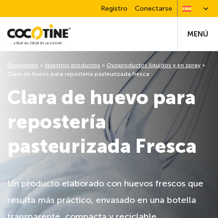
Registro
Conectarse
MENÚ
Bienvenido
>
Nuestros productos
>
Ovoproductos líquidos y en spray
>
Clara de huevo para repostería pasteurizada fresca
Clara de huevo para
repostería
pasteurizada Fresca
Un producto elaborado con huevos frescos que
resulta más práctico, envasado en una botella
transparente, compacta y reciclable.